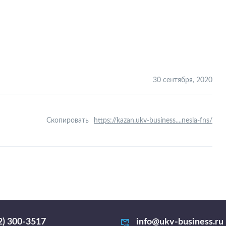
30 сентября, 2020
Скопировать
https://kazan.ukv-business....nesla-fns/
2) 300-3517
info@ukv-business.ru