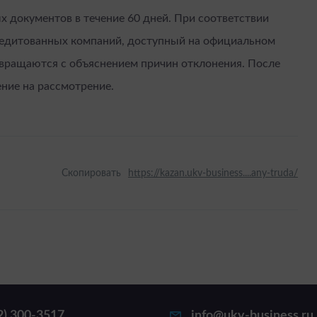
 документов в течение 60 дней. При соответствии
кредитованных компаний, доступный на официальном
звращаются с объяснением причин отклонения. После
ние на рассмотрение.
Скопировать
https://kazan.ukv-business....any-truda/
2) 300-3517
info@ukv-business.ru