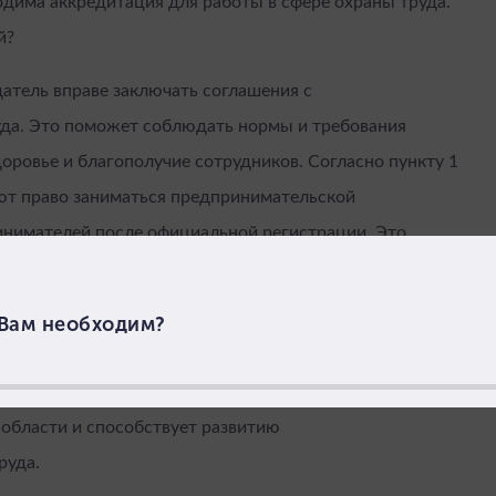
дима аккредитация для работы в сфере охраны труда.
й?
датель вправе заключать соглашения с
да. Это поможет соблюдать нормы и требования
доровье и благополучие сотрудников. Согласно пункту 1
ют право заниматься предпринимательской
инимателей после официальной регистрации. Это
 бизнеса и осуществления коммерческих операций в
тели, занимающиеся сферой охраны труда, могут
аккредитации, которая требуется для компаний и
 области и способствует развитию
руда.