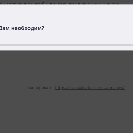
ов, получение самой лицензии, которая станет знаком
лицензия не просто юридический документ — это
 здоровье и безопасности клиентов, а также вашей
ологии. Если вы затрудняетесь, лучше
нения вашего региона – избежите проблем с законом и
Скопировать
https://kazan.ukv-business....riznaniyu/