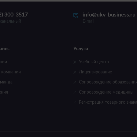
2) 300-3517
info@ukv-business.ru
канальный
E-mail
знес
Услуги
нии
Учебный центр
 компании
Лицензирование
оманда
Сопровождение образовани
ения
Сопровождение медицины
Регистрация товарного знак